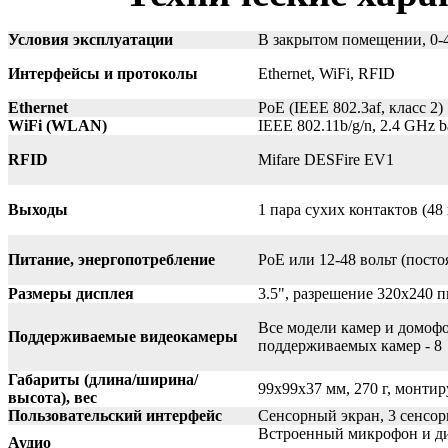
Условия эксплуатации
В закрытом помещении, 0-
Интерфейсы и протоколы
Ethernet, WiFi, RFID
Ethernet
PoE (IEEE 802.3af, класс 2)
WiFi (WLAN)
IEEE 802.11b/g/n, 2.4 GHz
RFID
Mifare DESFire EV1
Выходы
1 пара сухих контактов (48
Питание, энергопотребление
PoE или 12-48 вольт (пост
Размеры дисплея
3.5", разрешение 320х240 п
Все модели камер и домоф
Поддерживаемые видеокамеры
поддерживаемых камер - 8
Габариты (длина/ширина/
99х99х37 мм, 270 г, монти
высота), вес
Пользовательский интерфейс
Сенсорный экран, 3 сенсо
Встроенный микрофон и дин
Аудио