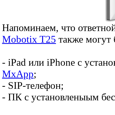
Напоминаем, что ответно
Mobotix T25
также могут 
- iPad или iPhone с уста
MxApp
;
- SIP-телефон;
- ПК с установленыым б